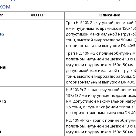
ком
ул
ФОТО
Описание
Трап HL510NG с чугунной решеткой 
мм и чугунным подрамником 150x150
NG
допустимой максимальной нагрузкой
тонн, высотой гидрозатвора 50 мм, Q=
с горизонтальным выпуском DN 40/5
Трап HL510NHG с полимербитумным
полотном, чугунной решеткой 137x1
чугунным подрамником 150x150 мм,
NHG
допустимой максимальной нагрузкой
тонн, высотой гидрозатвора 50мм, Q=
с горизонтальным выпуском DN 40/5
HL510NPrG
-
трап с чугунной решетк
137x137 мм и чугунным подрамником
PrG
мм, допустимой максимальной нагру
1.5 тонн, с "сухим" сифоном "Primus",
с, с горизонтальным выпуском DN 40
HL510NHPrG
-
трап с полимербитум
полотном, чугунной решеткой 137x1
0
чугунным подрамником 150x150 мм,