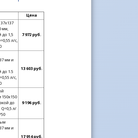
Цена
137x137
 мм,
 до 1,5
7 972 руб.
0,55 л/с,
0
37 мм и
13 603 руб.
 до 1.5
0,55 л/с,
0
ой
 150x150
зкой до
9 196 руб.
 Q=0,5 л/
/50
ным
37 мм и
17 914 руб.