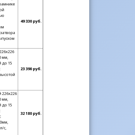
драмнике
ой
тью
49 330 руб.
ым
озатвора
выпуском
226x226
 мм,
 до 15
с
23 390 руб.
 высотой
й 226x226
 мм,
 до 15
с
32 180 руб.
с
0мм,
л/с,