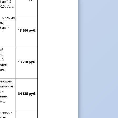
 до 1.5
,5 л/с, с
26x226 мм
мм,
 до 7
13 990 руб.
ой
ке
ой
13 738 руб.
елем,
л/с,
авеющей
драмнике
ой
34 135 руб.
елем,
/с,
226x226
 мм,