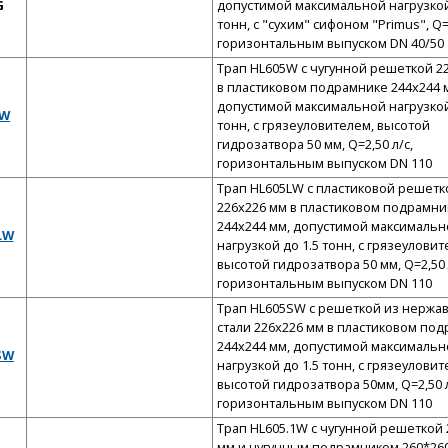
G
допустимой максимальной нагрузкой
тонн, с "сухим" сифоном "Primus", Q=0
горизонтальным выпуском DN 40/50
Трап HL605W с чугунной решеткой 2
в пластиковом подрамнике 244x244 
допустимой максимальной нагрузкой
 W
тонн, с грязеуловителем, высотой
гидрозатвора 50 мм, Q=2,50 л/с,
горизонтальным выпуском DN 110
Трап HL605LW с пластиковой решетк
226x226 мм в пластиковом подрамни
244x244 мм, допустимой максимальн
LW
нагрузкой до 1.5 тонн, с грязеуловит
высотой гидрозатвора 50 мм, Q=2,50 
горизонтальным выпуском DN 110
Трап HL605SW с решеткой из нерж
стали 226x226 мм в пластиковом по
244x244 мм, допустимой максимальн
SW
нагрузкой до 1.5 тонн, с грязеуловит
высотой гидрозатвора 50мм, Q=2,50 л
горизонтальным выпуском DN 110
Трап HL605.1W с чугунной решеткой 
мм и чугунным подрамником 260*260