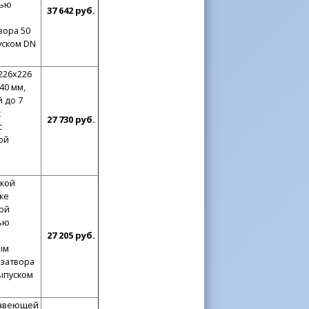
тью
37 642 руб.
вора 50
уском DN
226x226
40 мм,
 до 7
с
27 730 руб.
с
ой
ткой
ке
ой
тью
27 205 руб.
ым
озатвора
выпуском
жавеющей