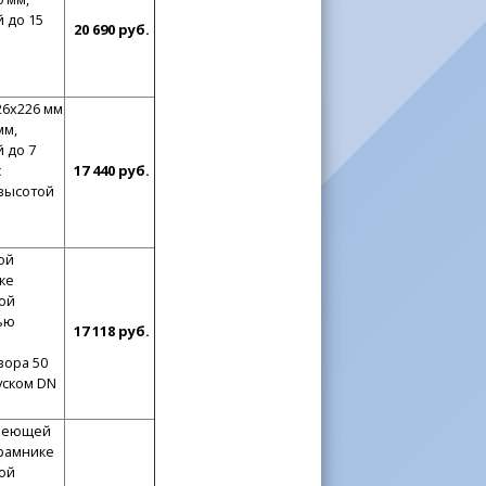
 до 15
20 690 руб.
26x226 мм
мм,
 до 7
с
17 440 руб.
 высотой
ой
ке
ой
тью
17 118 руб.
вора 50
уском DN
авеющей
драмнике
ой