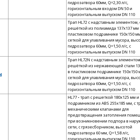
гидрозатвора 60мм, Q=2,30 л/с,
горизонтальным входом DN 50 и
горизонтальным выпуском DN 110
Трап HL72 с надставным элементом, 
решёткой из полиамида 137x137 мм 
пластиковом подрамнике 150x150 мм
сеткой для улавливания мусора, выс
гидрозатвора 60мм, Q=1,50 л/с, с
горизонтальным выпуском DN 110
Трап HL72N с надставным элементом
решёткой из нержавеющей стали 13
в пластиковом подрамнике 150x150 м
N
сеткой для улавливания мусора, выс
гидрозатвора 60мм, Q=1,50 л/с, с
горизонтальным выпуском DN 110
HL77
-
трап с решеткой 180x125 мм и
подрамником из ABS 255x185 мм, с т
механическими клапанами для
предотвращения затопления поме
при возникновении подпора в нару
сети, с грязесборником, высотой
гидрозатвора 60 мм, Q=1,58 л/с,
горизонтальным выпуском DN 110