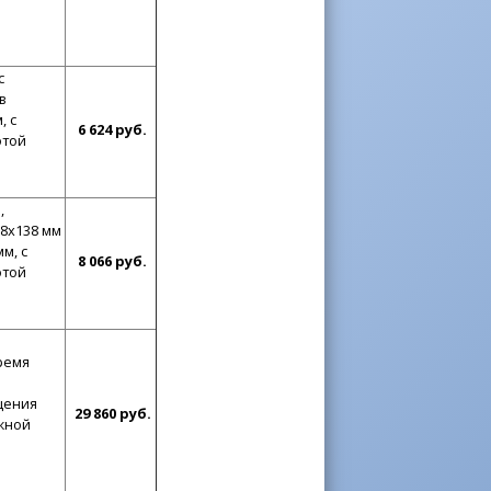
с
в
, с
6 624 руб.
отой
,
8x138 мм
м, с
8 066 руб.
отой
ремя
щения
29 860 руб.
жной