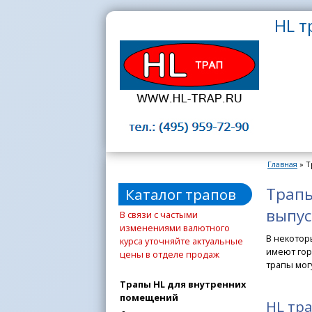
Перейти к основному содержанию
HL т
Главная
» Т
Вы здесь
Трапы
Каталог трапов
выпус
В связи с частыми
изменениями валютного
В некотор
курса уточняйте актуальные
имеют гори
цены в отделе продаж
трапы мог
Трапы HL для внутренних
помещений
HL тр