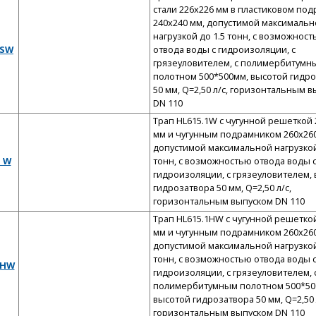
стали 226x226 мм в пластиковом по
240x240 мм, допустимой максимальн
нагрузкой до 1.5 тонн, с возможнос
HSW
отвода воды с гидроизоляции, с
грязеуловителем, с полимербитумн
полотном 500*500мм, высотой гидр
50 мм, Q=2,50 л/с, горизонтальным 
DN 110
Трап HL615.1W с чугунной решеткой 
мм и чугунным подрамником 260x260
допустимой максимальной нагрузкой
1 W
тонн, с возможностью отвода воды 
гидроизоляции, с грязеуловителем,
гидрозатвора 50 мм, Q=2,50 л/с,
горизонтальным выпуском DN 110
Трап HL615.1HW с чугунной решетко
мм и чугунным подрамником 260x260
допустимой максимальной нагрузкой
тонн, с возможностью отвода воды 
 HW
гидроизоляции, с грязеуловителем, 
полимербитумным полотном 500*50
высотой гидрозатвора 50 мм, Q=2,50 
горизонтальным выпуском DN 110