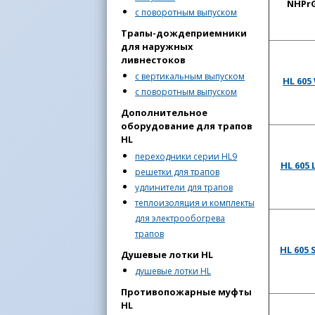
NHPr
с поворотным выпуском
Трапы-дождеприемники
для наружных
ливнестоков
с вертикальным выпуском
HL 605
с поворотным выпуском
Дополнительное
оборудование для трапов
HL
переходники серии HL9
HL 605 
решетки для трапов
удлинители для трапов
теплоизоляция и комплекты
для электрообогрева
трапов
HL 605 
Душевые лотки HL
душевые лотки HL
Противопожарные муфты
HL