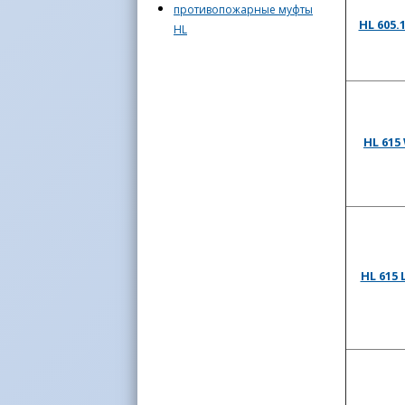
противопожарные муфты
HL 605.
HL
HL 615
HL 615 