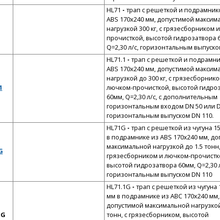
HL71
-
трап с решеткой и подрамник
ABS 170x240 мм, допустимой максим
нагрузкой 300 кг, с грязесборником 
прочисткой, высотой гидрозатвора 
Q=2,30 л/с, горизонтальным выпуско
HL71.1
-
трап с решеткой и подрамн
ABS 170x240 мм, допустимой максим
нагрузкой до 300 кг, с грязесборнико
1
лючком-прочисткой, высотой гидро
60мм, Q=2,30 л/с, с дополнительным
горизонтальным входом DN 50 или D
горизонтальным выпуском DN 110.
HL71G
-
трап с решеткой из чугуна 1
в подрамнике из АВS 170х240 мм, д
максимальной нагрузкой до 1.5 тонн,
G
грязесборником и лючком-прочистк
высотой гидрозатвора 60мм, Q=2,30 л
горизонтальным выпуском DN 110
HL71.1G
-
трап с решеткой из чугуна 
мм в подрамнике из АВС 170х240 мм,
допустимой максимальной нагрузкой
 G
тонн, с грязесборником, высотой