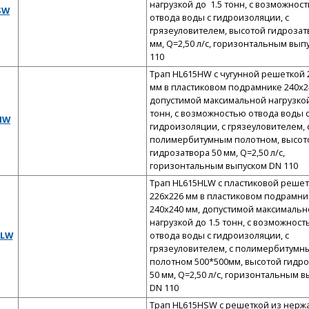
нагрузкой до 1.5 тонн, с возможнос
SW
отвода воды с гидроизоляции, с
грязеуловителем, высотой гидрозат
мм, Q=2,50 л/с, горизонтальным вып
110
Трап HL615HW с чугунной решеткой 
мм в пластиковом подрамнике 240x2
допустимой максимальной нагрузкой
тонн, с возможностью отвода воды 
 HW
гидроизоляции, с грязеуловителем, 
полимербитумным полотном, высот
гидрозатвора 50 мм, Q=2,50 л/с,
горизонтальным выпуском DN 110
Трап HL615HLW с пластиковой реше
226x226 мм в пластиковом подрамни
240x240 мм, допустимой максимальн
нагрузкой до 1.5 тонн, с возможнос
HLW
отвода воды с гидроизоляции, с
грязеуловителем, с полимербитумн
полотном 500*500мм, высотой гидр
50 мм, Q=2,50 л/с, горизонтальным 
DN 110
Трап HL615HSW с решеткой из нер