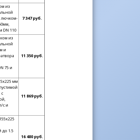
ом из
альной
и лючком-
7 347 руб.
60мм,
м DN 110
иком из
альной
м и
затвора
11 350 руб.
N 75 и
55х225 мм
опустимой
 с
11 869 руб.
ой,
/с и
155х225
 до 1.5
16 480 руб.