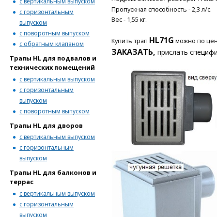
с вертикальным выпуском
Пропускная способность - 2,3 л/с.
с горизонтальным
Вес - 1,55 кг.
выпуском
с поворотным выпуском
HL71G
Купить трап
можно по це
с обратным клапаном
ЗАКАЗАТЬ,
прислать специф
Трапы HL для подвалов и
технических помещений
с вертикальным выпуском
с горизонтальным
выпуском
с поворотным выпуском
Трапы HL для дворов
с вертикальным выпуском
с горизонтальным
выпуском
Трапы HL для балконов и
террас
с вертикальным выпуском
с горизонтальным
выпуском