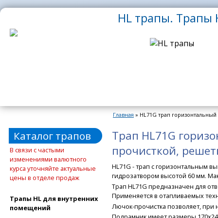
Перейти к основному содержанию
HL трапы. Трапы H
Главная
» HL71G трап горизонтальный
Вы здесь
Трап HL71G горизо
Каталог трапов
прочисткой, решет
В связи с частыми
изменениями валютного
HL71G - трап с горизонтальным вы
курса уточняйте актуальные
гидрозатвором высотой 60 мм. Мак
цены в отделе продаж
Трап HL71G предназначен для отв
Применяется в отапливаемых техн
Трапы HL для внутренних
Лючок-прочистка позволяет, при 
помещений
Подрамник имеет размеры 170х240