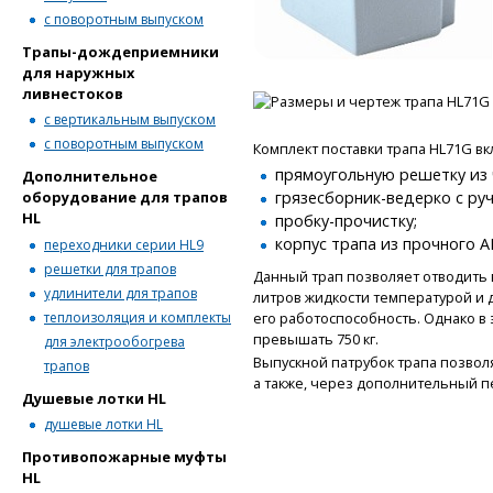
с поворотным выпуском
Трапы-дождеприемники
для наружных
ливнестоков
с вертикальным выпуском
с поворотным выпуском
Комплект поставки трапа HL71G вк
прямоугольную решетку из 
Дополнительное
грязесборник-ведерко с руч
оборудование для трапов
HL
пробку-прочистку;
корпус трапа из прочного A
переходники серии HL9
решетки для трапов
Данный трап позволяет отводить 
удлинители для трапов
литров жидкости температурой и д
его работоспособность. Однако в 
теплоизоляция и комплекты
превышать 750 кг.
для электрообогрева
Выпускной патрубок трапа позвол
трапов
а также, через дополнительный п
Душевые лотки HL
душевые лотки HL
Противопожарные муфты
HL