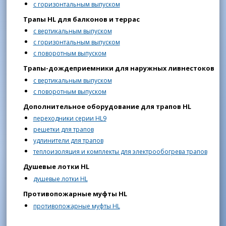
с горизонтальным выпуском
Трапы HL для балконов и террас
с вертикальным выпуском
с горизонтальным выпуском
с поворотным выпуском
Трапы-дождеприемники для наружных ливнестоков
с вертикальным выпуском
с поворотным выпуском
Дополнительное оборудование для трапов HL
переходники серии HL9
решетки для трапов
удлинители для трапов
теплоизоляция и комплекты для электрообогрева трапов
Душевые лотки HL
душевые лотки HL
Противопожарные муфты HL
противопожарные муфты HL