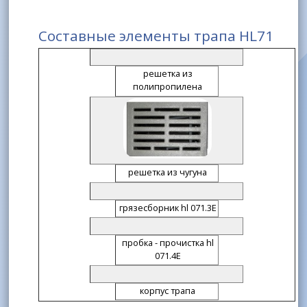
Составные элементы трапа HL71
решетка из
полипропилена
решетка из чугуна
грязесборник hl 071.3E
пробка - прочистка hl
071.4E
корпус трапа