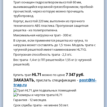
Трап оснащен гидрозатвором высотой 60 мм,
вынимающийся корзиной-грязесборником, пробкой-
прочисткой, через которую можно прочищать
трубопровод.
Корпус, высотой 220 мм, выполнен из прочного
технического ABS пластика. Пропускная защитная
решетка - из полипропилена.
Максимальная нагрузка на трап - 300 кг.
В случае, если применяется решетка из чугуна, то
нагрузка может составлять до 1,5 тонн. Модель трапа с
чугунной решеткой имеет наименование HL71G.
Пропускная способность трапа - 2,3 л/с.
Вес трапа -1,4 кг (с ПП решеткой) и 1,55 кг (с чугунной
решеткой).
HL71
7 347 руб.
Купить трап
можно по цене
ЗАКАЗАТЬ,
-
post@hl-
прислать спецификацию
trap.ru
Гарантия - 12 месяцев.
Срок службы трапа - не менее 50 лет.