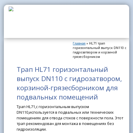
Перейти к основному содержанию
Главная
» HL71 трап
Вы здесь
горизонтальный выпуск DN110 с
гидрозатвором и корзиной
грязесборником
Трап HL71 горизонтальный
выпуск DN110 с гидрозатвором,
корзиной-грязесборником для
подвальных помещений
Трап HL71,с горизонтальным выпуском
DN110,используется в подвальных или технических
помещениях для отвода стоков с поверхности пола. Этот
трап рекомендован для монтажа в помещениях без
гидроизоляции.