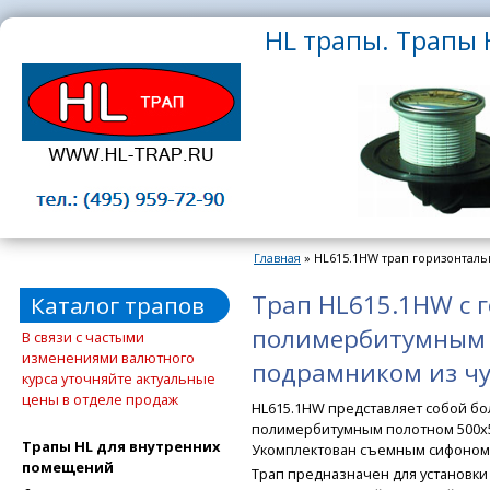
Перейти к основному содержанию
HL трапы. Трапы H
Главная
» HL615.1HW трап горизонтал
Вы здесь
Трап HL615.1HW с 
Каталог трапов
полимербитумным 
В связи с частыми
изменениями валютного
подрамником из чу
курса уточняйте актуальные
цены в отделе продаж
HL615.1HW представляет собой бо
полимербитумным полотном 500x5
Трапы HL для внутренних
Укомплектован съемным сифоном-
помещений
Трап предназначен для установки