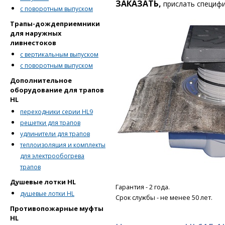
ЗАКАЗАТЬ,
прислать специф
с поворотным выпуском
Трапы-дождеприемники
для наружных
ливнестоков
с вертикальным выпуском
с поворотным выпуском
Дополнительное
оборудование для трапов
HL
переходники серии HL9
решетки для трапов
удлинители для трапов
теплоизоляция и комплекты
для электрообогрева
трапов
Душевые лотки HL
Гарантия - 2 года.
душевые лотки HL
Срок службы - не менее 50 лет.
Противопожарные муфты
HL