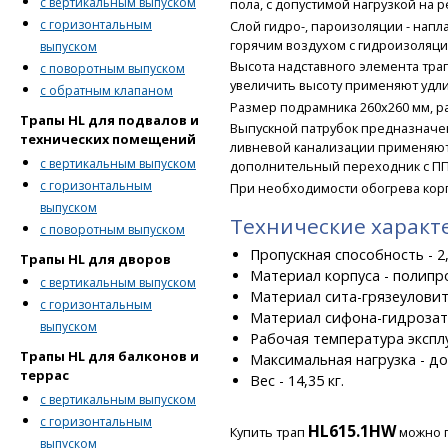
с вертикальным выпуском
пола, с допустимой нагрузкой на р
с горизонтальным
Слой гидро-, пароизоляции - нап
горячим воздухом с гидроизоляци
выпуском
Высота надставного элемента трап
с поворотным выпуском
увеличить высоту применяют удли
с обратным клапаном
Размер подрамника 260x260 мм, ра
Трапы HL для подвалов и
Выпускной патрубок предназначен
технических помещений
ливневой канализации применяютс
с вертикальным выпуском
дополнительный переходник с ПП/
с горизонтальным
При необходимости обогрева корп
выпуском
Технические характ
с поворотным выпуском
Пропускная способность - 2,
Трапы HL для дворов
Материал корпуса - полипр
с вертикальным выпуском
Материал сита-грязеуловит
с горизонтальным
Материал сифона-гидрозат
выпуском
Рабочая температура эксплу
Трапы HL для балконов и
Максимальная нагрузка - до 1
террас
Вес - 14,35 кг.
с вертикальным выпуском
с горизонтальным
HL615.1HW
Купить трап
можно 
выпуском