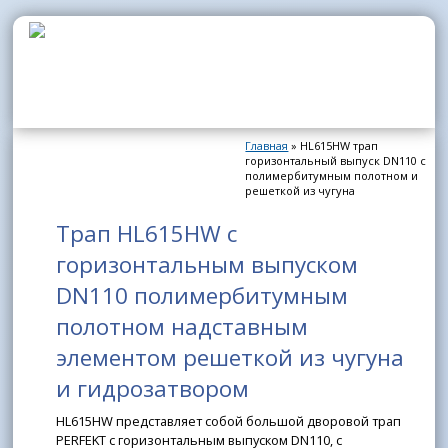
Перейти к основному содержанию
Главная
» HL615HW трап
Вы здесь
горизонтальный выпуск DN110 с
полимербитумным полотном и
решеткой из чугуна
Трап HL615HW с
горизонтальным выпуском
DN110 полимербитумным
полотном надставным
элементом решеткой из чугуна
и гидрозатвором
HL615HW представляет собой большой дворовой трап
PERFEKT с горизонтальным выпуском DN110, с