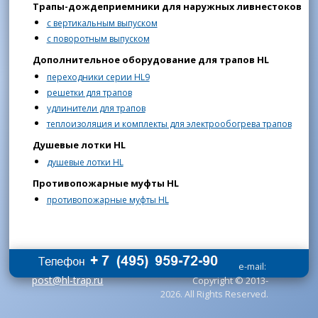
Трапы-дождеприемники для наружных ливнестоков
с вертикальным выпуском
с поворотным выпуском
Дополнительное оборудование для трапов HL
переходники серии HL9
решетки для трапов
удлинители для трапов
теплоизоляция и комплекты для электрообогрева трапов
Душевые лотки HL
душевые лотки HL
Противопожарные муфты HL
противопожарные муфты HL
e-mail:
post@hl-trap.ru
Copyright © 2013-
2026. All Rights Reserved.