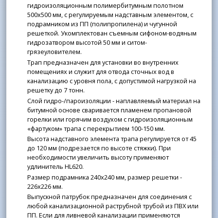
гидроизоляционным полимербитумным полотном
500x500 мм, с регулируемым надставным элементом, с
подрамником из ПП (полипропилена) и чугунной
решеткой. Укомплектован съемным сифоном-водяным
гидрозатвором высотой 50 мм и ситом-
грязеуловителем.
Трап предназначен для установки во внутренних
помещениях и служит для отвода сточных вод в
канализацию с уровня пола, с допустимой нагрузкой на
решетку до 7 тонн.
Слой гидро-/пароизоляции - наплавляемый материал на
битумной основе сваривается пламенем пропановой
горелки или горячим воздухом с гидроизоляционным
«фартуком» трапа с перекрытием 100-150 мм.
Высота надставного элемента трапа регулируется от 45
до 120 мм (подрезается по высоте стяжки). При
необходимости увеличить высоту применяют
удлинитель HL620.
Размер подрамника 240x240 мм, размер решетки -
226x226 мм.
Выпускной патрубок предназначен для соединения с
любой канализационной раструбной трубой из ПВХ или
ПП. Если для ливневой канализации применяются