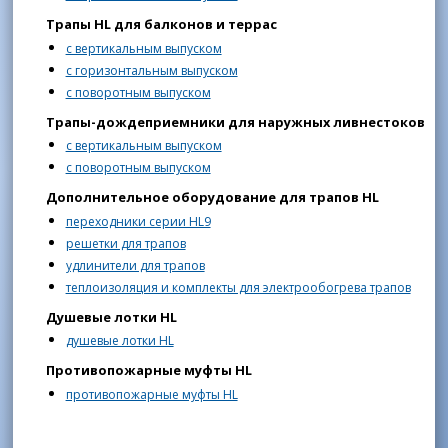
Трапы HL для балконов и террас
с вертикальным выпуском
с горизонтальным выпуском
с поворотным выпуском
Трапы-дождеприемники для наружных ливнестоков
с вертикальным выпуском
с поворотным выпуском
Дополнительное оборудование для трапов HL
переходники серии HL9
решетки для трапов
удлинители для трапов
теплоизоляция и комплекты для электрообогрева трапов
Душевые лотки HL
душевые лотки HL
Противопожарные муфты HL
противопожарные муфты HL