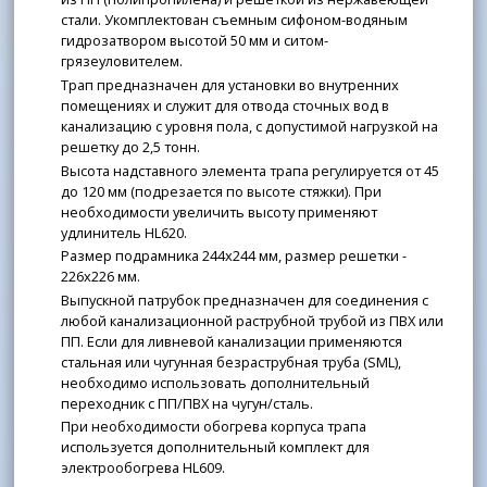
стали. Укомплектован съемным сифоном-водяным
гидрозатвором высотой 50 мм и ситом-
грязеуловителем.
Трап предназначен для установки во внутренних
помещениях и служит для отвода сточных вод в
канализацию с уровня пола, с допустимой нагрузкой на
решетку до 2,5 тонн.
Высота надставного элемента трапа регулируется от 45
до 120 мм (подрезается по высоте стяжки). При
необходимости увеличить высоту применяют
удлинитель HL620.
Размер подрамника 244x244 мм, размер решетки -
226x226 мм.
Выпускной патрубок предназначен для соединения с
любой канализационной раструбной трубой из ПВХ или
ПП. Если для ливневой канализации применяются
стальная или чугунная безраструбная труба (SML),
необходимо использовать дополнительный
переходник с ПП/ПВХ на чугун/сталь.
При необходимости обогрева корпуса трапа
используется дополнительный комплект для
электрообогрева HL609.