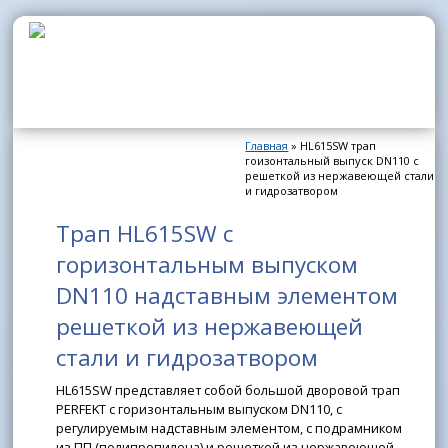
Перейти к основному содержанию
Главная
» HL615SW трап
Вы здесь
гоизонтальный выпуск DN110 с
решеткой из нержавеющей стали
и гидрозатвором
Трап HL615SW с
горизонтальным выпуском
DN110 надставным элементом
решеткой из нержавеющей
стали и гидрозатвором
HL615SW представляет собой большой дворовой трап
PERFEKT с горизонтальным выпуском DN110, с
регулируемым надставным элементом, с подрамником
из ПП (полипропилена) и решеткой из нержавеющей