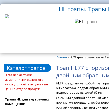
Перейти к основному содержанию
HL трапы. Трапы H
Главная
» HL77 трап горизонтальный в
Вы здесь
Трап HL77 с гориз
Каталог трапов
двойным обратным
В связи с частыми
изменениями валютного
HL77 представляет собой трап пр
курса уточняйте актуальные
АВS пластика, c двумя обратными 
цены в отделе продаж
гидрозатвором высотой 60 мм.
Съемный двойной обратный клапан
Трапы HL для внутренних
прочистку прочищать трубопровод
помещений
Ручной запорный вентиль позволя