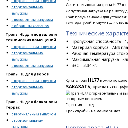
с вертикальным выпуском
Для использования трапа HL77 в к
с горизонтальным
Допустимая нагрузка на решетку до
выпуском
Трап предназначен для установки
с поворотным выпуском
температурой! и служит для отвод
с обратным клапаном
Технические характ
Трапы HL для подвалов и
технических помещений
Пропускная способность - 1,
с вертикальным выпуском
Материал корпуса - АВS пла
с горизонтальным
Рабочая температура стоков
Максимальная нагрузка - кла
выпуском
Вес - 3,34 кг.
с поворотным выпуском
Трапы HL для дворов
HL77
Купить трап
можно по цен
с вертикальным выпуском
ЗАКАЗАТЬ,
прислать специф
с горизонтальным
выпуском
Трапы HL для балконов и
Гарантия - 1 год.
террас
Срок службы - не менее 50 лет.
с вертикальным выпуском
с горизонтальным
Чертеж трапа HL77
выпуском