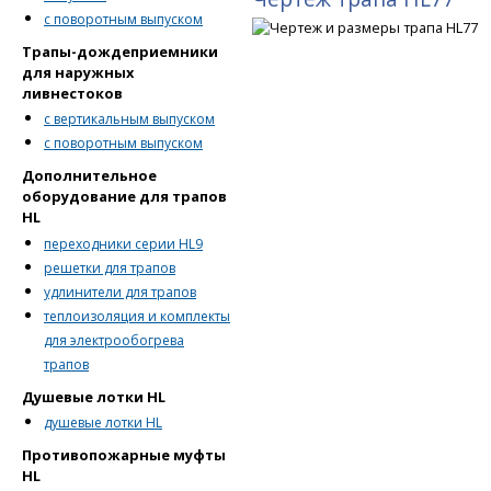
с поворотным выпуском
Трапы-дождеприемники
для наружных
ливнестоков
с вертикальным выпуском
с поворотным выпуском
Дополнительное
оборудование для трапов
HL
переходники серии HL9
решетки для трапов
удлинители для трапов
теплоизоляция и комплекты
для электрообогрева
трапов
Душевые лотки HL
душевые лотки HL
Противопожарные муфты
HL