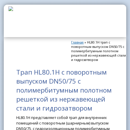
Перейти к основному содержанию
Главная
» HL80.1H трап с
Вы здесь
поворотным выпуском DN50/75 с
полимербитумным полотном
решеткой из нержавеющей стали
и гидрозатвором
Трап HL80.1H с поворотным
выпуском DN50/75 с
полимербитумным полотном
решеткой из нержавеющей
стали и гидрозатвором
HL80.1H представляет собой трап для внутренних
помещений с поворотным (шарнирным) выпуском
DN50/75, с гидроизоляционным полимербитумным