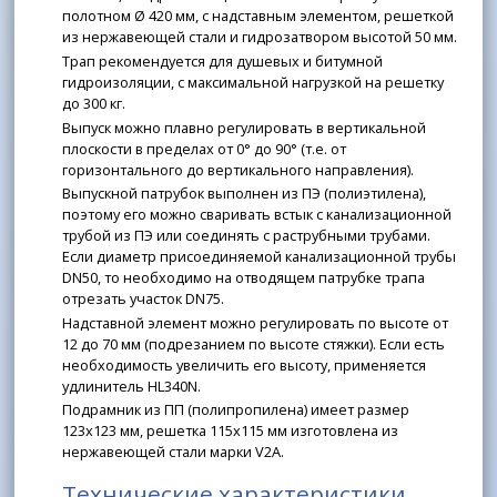
полотном Ø 420 мм, с надставным элементом, решеткой
из нержавеющей стали и гидрозатвором высотой 50 мм.
Трап рекомендуется для душевых и битумной
гидроизоляции, с максимальной нагрузкой на решетку
до 300 кг.
Выпуск можно плавно регулировать в вертикальной
плоскости в пределах от 0° до 90° (т.е. от
горизонтального до вертикального направления).
Выпускной патрубок выполнен из ПЭ (полиэтилена),
поэтому его можно сваривать встык с канализационной
трубой из ПЭ или соединять с раструбными трубами.
Если диаметр присоединяемой канализационной трубы
DN50, то необходимо на отводящем патрубке трапа
отрезать участок DN75.
Надставной элемент можно регулировать по высоте от
12 до 70 мм (подрезанием по высоте стяжки). Если есть
необходимость увеличить его высоту, применяется
удлинитель HL340N.
Подрамник из ПП (полипропилена) имеет размер
123х123 мм, решетка 115х115 мм изготовлена из
нержавеющей стали марки V2A.
Технические характеристики