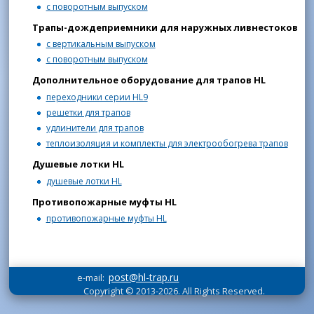
с поворотным выпуском
Трапы-дождеприемники для наружных ливнестоков
с вертикальным выпуском
с поворотным выпуском
Дополнительное оборудование для трапов HL
переходники серии HL9
решетки для трапов
удлинители для трапов
теплоизоляция и комплекты для электрообогрева трапов
Душевые лотки HL
душевые лотки HL
Противопожарные муфты HL
противопожарные муфты HL
post@hl-trap.ru
e-mail:
Copyright © 2013-2026. All Rights Reserved.