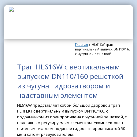
Перейти к основному содержанию
Главная
» HL616W трап
Вы здесь
вертикальный выпуск DN110/160
с чугунной решеткой
Трап HL616W с вертикальным
выпуском DN110/160 решеткой
из чугуна гидрозатвором и
надставным элементом
HL616W представляет собой большой дворовой трап
PERFEKT с вертикальным выпуском DN110/160, с
подрамником из полипропилена и чугунной решеткой, с
надставным регулируемым элементом. Укомплектован
съемным сифоном-водяным гидрозатвором высотой 50
мм и ситом-грязеуловителем.