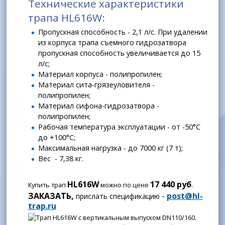
Технические характеристики
трапа HL616W:
Пропускная способность - 2,1 л/с. При удалении
из корпуса трапа съемного гидрозатвора
пропускная способность увеличивается до 15
л/с;
Материал корпуса - полипропилен;
Материал сита-грязеуловителя -
полипропилен;
Материал сифона-гидрозатвора -
полипропилен;
Рабочая температура эксплуатации - от -50°С
до +100°С;
Максимальная нагрузка - до 7000 кг (7 т);
Вес - 7,38 кг.
HL616W
17 440 руб
Купить трап
можно по цене
.
ЗАКАЗАТЬ,
-
post@hl-
прислать спецификацию
trap.ru