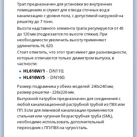
Трап предназначен для установки во внутренних
помещениях и служит для отвода сточных вод в
канализацию с уровня пола, с допустимой нагрузкой на
решетку до 7 тонн.
Высота надставного элемента трапа регулируется от 45
до 120 мм (подрезается по высоте стяжки). При
необходимости увеличить высоту применяют
удлинитель HL 620.
Стоит отметить, что этот трап имеет две разновидности,
которые отличаются только диаметром выпуска, в
частности:
HL616W/1
- DN110;
HL616W/5
- DN160.
Размер подрамника у обеих моделей 240x240 мм,
размер решетки - 226x226 мм.
Выпускной патрубок предназначен для соединения с
любой канализационной раструбной трубой из ПВХ или
ПП. Если для ливневой канализации применяются
стальная или чугунная безраструбная труба (SML),
необходимо использовать дополнительный
переходник с ПП/ПВХ на чугун/сталь.