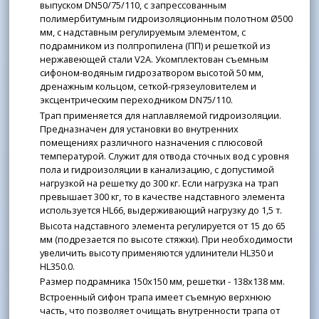
выпуском DN50/75/110, с запрессованным
полимербитумным гидроизоляционным полотном Ø500
мм, с надставным регулируемым элементом, с
подрамником из полпропилена (ПП) и решеткой из
нержавеющей стали V2A. Укомплектован съемным
сифоном-водяным гидрозатвором высотой 50 мм,
дренажным кольцом, сеткой-грязеуловителем и
эксцентрическим переходником DN75/110.
Трап применяется для наплавляемой гидроизоляции.
Предназначен для установки во внутренних
помещениях различного назначения с плюсовой
температурой. Служит для отвода сточных вод с уровня
пола и гидроизоляции в канализацию, с допустимой
нагрузкой на решетку до 300 кг. Если нагрузка на трап
превышает 300 кг, то в качестве надставного элемента
используется HL66, выдерживающий нагрузку до 1,5 т.
Высота надставного элемента регулируется от 15 до 65
мм (подрезается по высоте стяжки). При необходимости
увеличить высоту применяются удлинители HL350 и
HL350.0.
Размер подрамника 150x150 мм, решетки - 138x138 мм.
Встроенный сифон трапа имеет съемную верхнюю
часть, что позволяет очищать внутренности трапа от