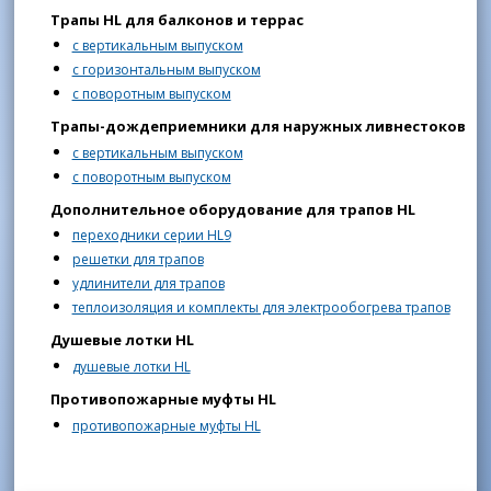
Трапы HL для балконов и террас
с вертикальным выпуском
с горизонтальным выпуском
с поворотным выпуском
Трапы-дождеприемники для наружных ливнестоков
с вертикальным выпуском
с поворотным выпуском
Дополнительное оборудование для трапов HL
переходники серии HL9
решетки для трапов
удлинители для трапов
теплоизоляция и комплекты для электрообогрева трапов
Душевые лотки HL
душевые лотки HL
Противопожарные муфты HL
противопожарные муфты HL